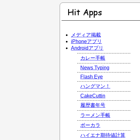
メディア掲載
iPhoneアプリ
Androidアプリ
カレー手帳
News Typing
Flash Eye
ハングマン！
CakeCuttin
履歴書年号
ラーメン手帳
ボーカラ
ハイエナ期待値計算